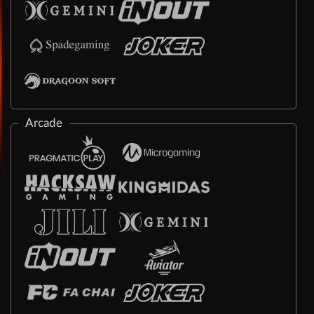
Arcade