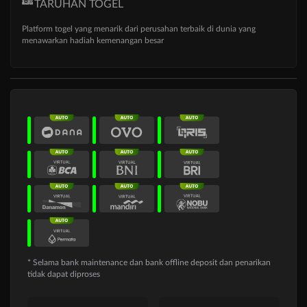
TARUHAN TOGEL
Platform togel yang menarik dari perusahan terbaik di dunia yang
menawarkan hadiah kemenangan besar
* Selama bank maintenance dan bank offline deposit dan penarikan
tidak dapat diproses