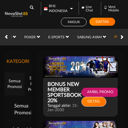
BHS
Live
Versi
Chat
Mobile
INDONESIA
DAFTAR
MASUK
PROMOS
ARCADE
POKER
E-SPORTS
SABUNG AYAM
KATEGORI
Semua
Semua
Event
BONUS NEW
Promosi
MEMBER
Provider
AMBIL PROMO
SPORTSBOOK
20%
DETAIL
Semua
Tanggal akhir:
31-
Jan-2030
Promosi