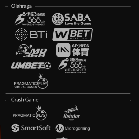
Olahraga
Crash Game