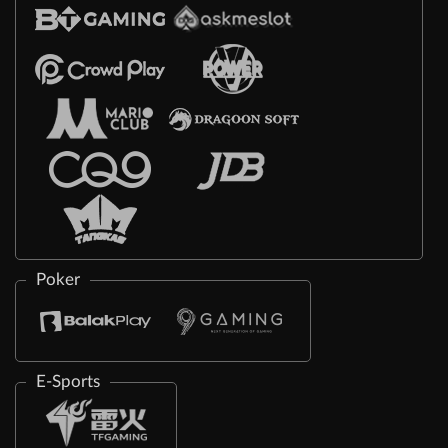
Poker
E-Sports