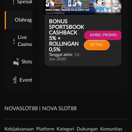
Spesial
Olahraga
BONUS
SPORTSBOOK
CASHBACK
AMBIL PROMO
Live
5% +
ROLLINGAN
Casino
DETAIL
0,5%
Tanggal akhir:
12-
Jan-2030
Slots
Event
NOVASLOT88 | NOVA SLOT88
Kebijaksanaan
Platform
Kategori
Dukungan
Komunitas