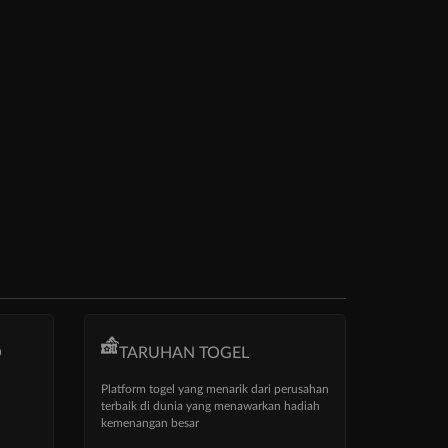
O
TARUHAN TOGEL
Platform togel yang menarik dari perusahan
terbaik di dunia yang menawarkan hadiah
kemenangan besar