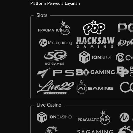
Platform Penyedia Layanan
Slots
Live Casino