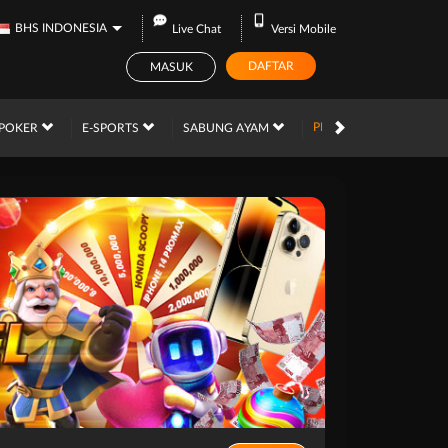
BHS INDONESIA
Live Chat
Versi Mobile
DAFTAR
MASUK
PROMOSI
POKER
E-SPORTS
SABUNG AYAM