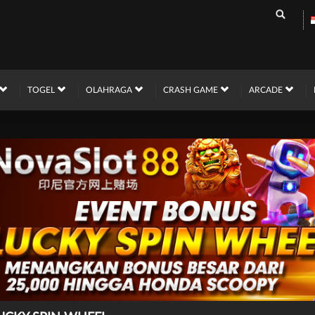
TOGEL
OLAHRAGA
CRASH GAME
ARCADE