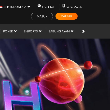
BHS INDONESIA
Live Chat
Versi Mobile
DAFTAR
MASUK
PROMOSI
POKER
E-SPORTS
SABUNG AYAM