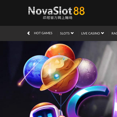
HOT GAMES
SLOTS
LIVE CASINO
RA