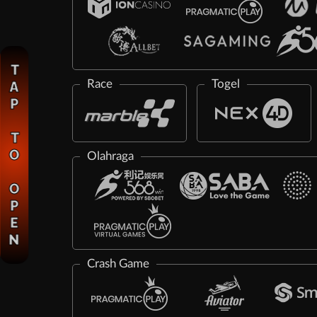
TAP TO OPEN
Race
Togel
Olahraga
Crash Game