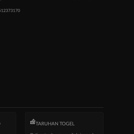
512373170
O
TARUHAN TOGEL