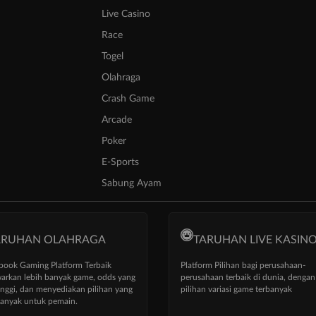
Live Casino
Race
Togel
Olahraga
Crash Game
Arcade
Poker
E-Sports
Sabung Ayam
ARUHAN OLAHRAGA
TARUHAN LIVE KASIN
book Gaming Platform Terbaik
Platform Pilihan bagi perusahaan-
rkan lebih banyak game, odds yang
perusahaan terbaik di dunia, dengan
tinggi, dan menyediakan pilihan yang
pilihan variasi game terbanyak
banyak untuk pemain.