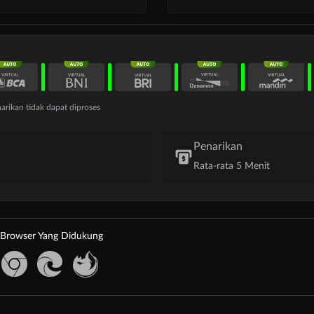
arikan tidak dapat diproses
Penarikan
Rata-rata 5 Menit
Browser Yang Didukung