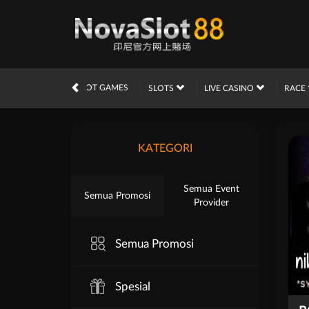
HOT GAMES
SLOTS
LIVE CASINO
RACE
KATEGORI
Semua Event
Semua Promosi
Provider
Semua Promosi
Spesial