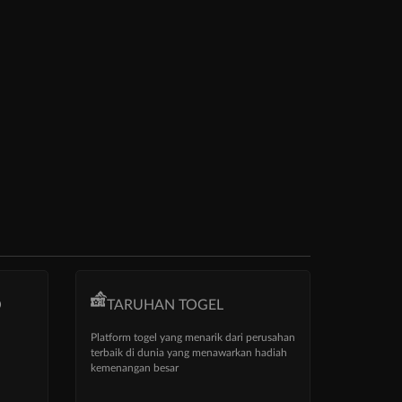
O
TARUHAN TOGEL
Platform togel yang menarik dari perusahan
terbaik di dunia yang menawarkan hadiah
kemenangan besar