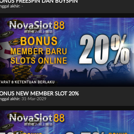
ONUS FREESPIN DAN BUYSPIN
nggal akhir:
-
ONUS NEW MEMBER SLOT 20%
nggal akhir:
31-Mar-2029