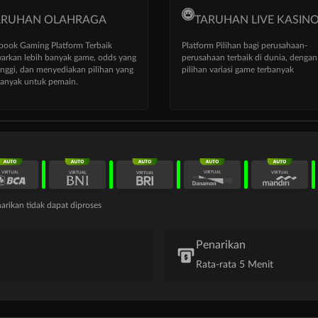
ARUHAN OLAHRAGA
TARUHAN LIVE KASIN
book Gaming Platform Terbaik
Platform Pilihan bagi perusahaan-
rkan lebih banyak game, odds yang
perusahaan terbaik di dunia, dengan
tinggi, dan menyediakan pilihan yang
pilihan variasi game terbanyak
banyak untuk pemain.
arikan tidak dapat diproses
Penarikan
Rata-rata 5 Menit