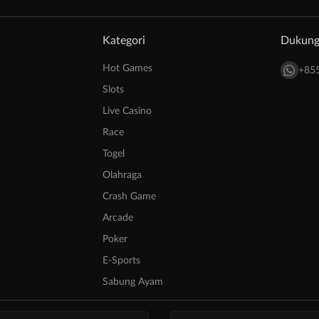
Kategori
Dukung
Hot Games
+85
Slots
Live Casino
Race
Togel
Olahraga
Crash Game
Arcade
Poker
E-Sports
Sabung Ayam