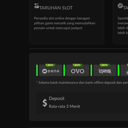
TARUHAN SLOT
T
Penyedia slot online dengan beragam
Sports
pilihan game menarik yang memudahkan
menawa
pemain untuk mencapai jackpot
lebih 
lebih 
* Selama bank maintenance dan bank offline deposit dan pen
Deposit
Rata-rata 3 Menit