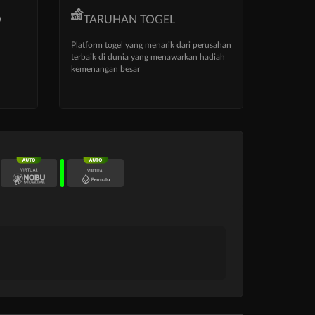
O
TARUHAN TOGEL
Platform togel yang menarik dari perusahan
terbaik di dunia yang menawarkan hadiah
kemenangan besar