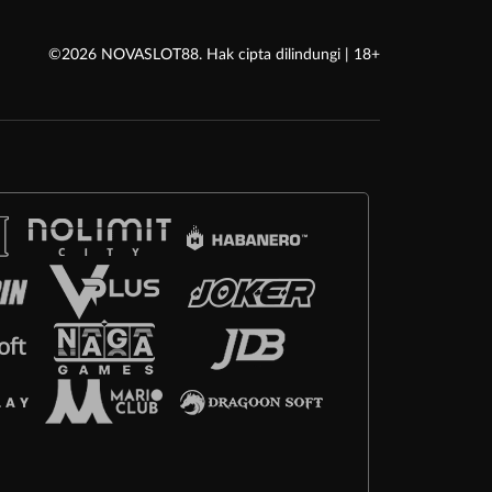
©2026 NOVASLOT88. Hak cipta dilindungi | 18+